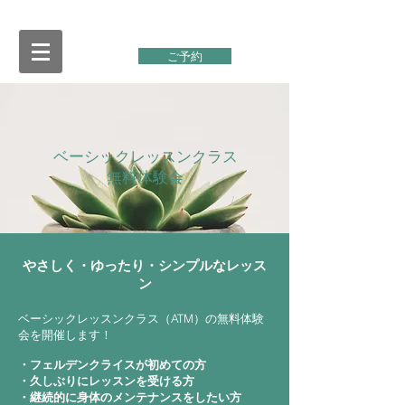
ご予約
ベーシックレッスンクラス
​無料体験会
​やさしく・ゆったり・シンプルなレッス
ン
ベーシックレッスンクラス（ATM）の無料体験
会を開催します！
・フェルデンクライスが初めての方
・久しぶりにレッスンを受ける方
​・継続的に身体のメンテナンスをしたい方