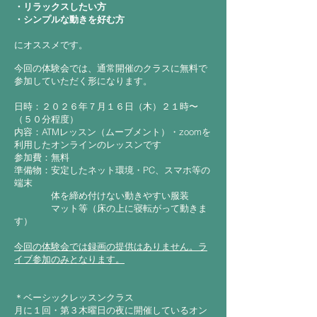
・リラックスしたい方
・シンプルな動きを好む方
にオススメです。
今回の体験会では、通常開催のクラスに無料で
参加していただく形になります。
日時：２０２６年７月１６日（木）２１時〜
（５０分程度）
内容：ATMレッスン（ムーブメント）・zoomを
利用したオンラインのレッスンです
参加費：無料
準備物：安定したネット環境・PC、スマホ等の
端末
体を締め付けない動きやすい服装
マット等（床の上に寝転がって動きま
す）
​今回の体験会では録画の提供はありません。ラ
イブ参加のみとなります。
＊ベーシックレッスンクラス
月に１回・第３木曜日の夜に開催しているオン